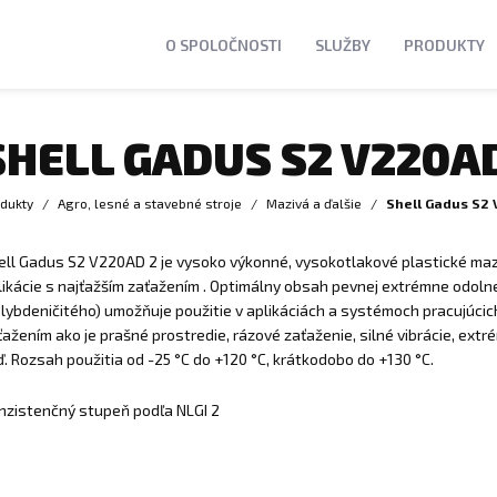
O SPOLOČNOSTI
SLUŽBY
PRODUKTY
SHELL GADUS S2 V220AD
dukty
/
Agro, lesné a stavebné stroje
/
Mazivá a ďalšie
/
Shell Gadus S2
ell Gadus S2 V220AD 2 je vysoko výkonné, vysokotlakové plastické maz
likácie s najťažším zaťažením . Optimálny obsah pevnej extrémne odolne
lybdeničitého) umožňuje použitie v aplikáciách a systémoch pracujúcic
ťažením ako je prašné prostredie, rázové zaťaženie, silné vibrácie, ext
ď. Rozsah použitia od -25 °C do +120 °C, krátkodobo do +130 °C.
nzistenčný stupeň podľa NLGI 2