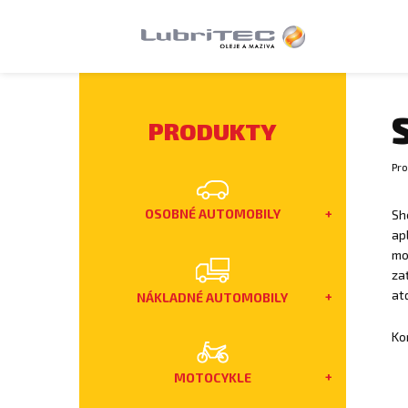
PRODUKTY
Pro
OSOBNÉ AUTOMOBILY
Sh
ap
mo
za
at
NÁKLADNÉ AUTOMOBILY
Ko
MOTOCYKLE