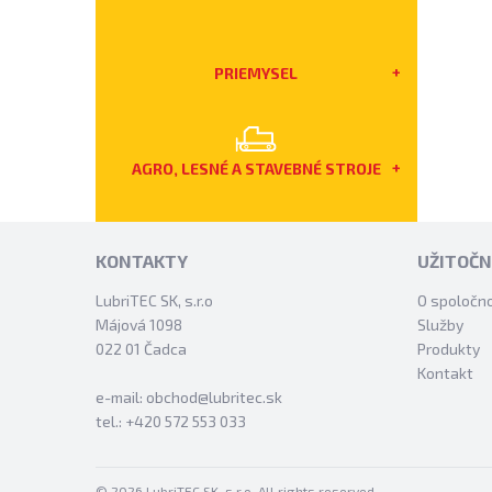
PRIEMYSEL
AGRO, LESNÉ A STAVEBNÉ STROJE
KONTAKTY
UŽITOČN
LubriTEC SK, s.r.o
O spoločno
Májová 1098
Služby
022 01 Čadca
Produkty
Kontakt
e-mail: obchod@lubritec.sk
tel.: +420 572 553 033
© 2026 LubriTEC SK, s.r.o. All rights reserved.