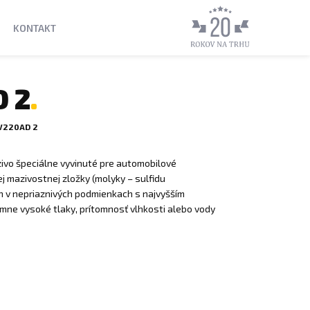
KONTAKT
 2
 V220AD 2
ivo špeciálne vyvinuté pre automobilové
j mazivostnej zložky (molyky – sulfidu
h v nepriaznivých podmienkach s najvyšším
rémne vysoké tlaky, prítomnosť vlhkosti alebo vody