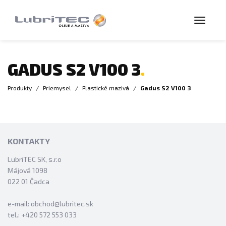
Menu
GADUS S2 V100 3
Produkty
/
Priemysel
/
Plastické mazivá
/
Gadus S2 V100 3
KONTAKTY
LubriTEC SK, s.r.o
Májová 1098
022 01 Čadca
e-mail: obchod@lubritec.sk
tel.: +420 572 553 033